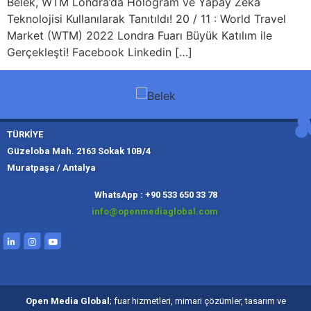
Belek, WTM Londra’da Hologram ve Yapay Zeka
Teknolojisi Kullanılarak Tanıtıldı! 20 / 11 : World Travel
Market (WTM) 2022 Londra Fuarı Büyük Katılım ile
Gerçekleşti! Facebook Linkedin […]
TÜRKİYE
Güzeloba Mah. 2163 Sokak 10B/4
Muratpaşa / Antalya
Muratpaşa,
Kadıköy, İ
Slough
Moskov
WhatsApp : +90 533 650 33 78
info@openmediaglobal.com
Open Media Global
; fuar hizmetleri, mimari çözümler, tasarım ve