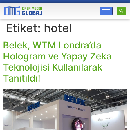
Etiket:
hotel
Belek, WTM Londra’da
Hologram ve Yapay Zeka
Teknolojisi Kullanılarak
Tanıtıldı!