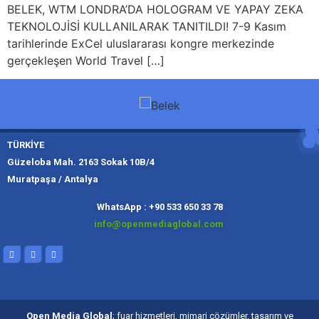
BELEK, WTM LONDRA’DA HOLOGRAM VE YAPAY ZEKA
TEKNOLOJİSİ KULLANILARAK TANITILDI! 7-9 Kasım
tarihlerinde ExCel uluslararası kongre merkezinde
gerçekleşen World Travel […]
TÜRKİYE
Güzeloba Mah. 2163 Sokak 10B/4
Muratpaşa / Antalya
Muratpaşa,
Kadıköy, İ
Slough
Moskov
WhatsApp : +90 533 650 33 78
info@openmediaglobal.com
Open Media Global
; fuar hizmetleri, mimari çözümler, tasarım ve