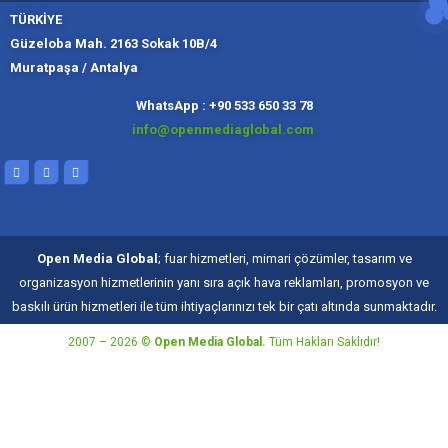
TÜRKİYE
Güzeloba Mah. 2163 Sokak 10B/4
Muratpaşa / Antalya
Muratpaşa,
Kadıköy, İ
Slough
Moskov
WhatsApp : +90 533 650 33 78
info@openmediaglobal.com
Open Media Global
; fuar hizmetleri, mimari çözümler, tasarım ve
organizasyon hizmetlerinin yanı sıra açık hava reklamları, promosyon ve
baskılı ürün hizmetleri ile tüm ihtiyaçlarınızı tek bir çatı altında sunmaktadır.
2007 – 2026 ©
Open Media Global.
Tüm Hakları Saklıdır!