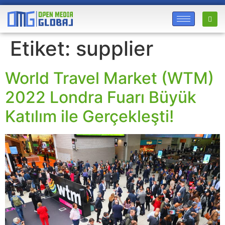
Etiket:
supplier
World Travel Market (WTM)
2022 Londra Fuarı Büyük
Katılım ile Gerçekleşti!