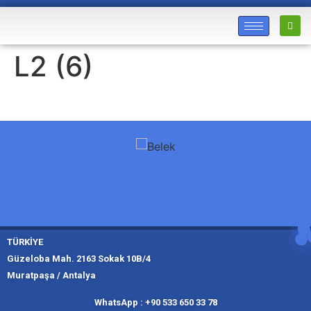
L2 (6)
TÜRKİYE
Güzeloba Mah. 2163 Sokak 10B/4
Muratpaşa / Antalya
Muratpaşa,
Kadıköy, İ
Slough
Moskov
WhatsApp : +90 533 650 33 78