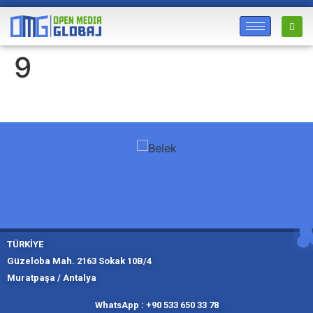
9
TÜRKİYE
Güzeloba Mah. 2163 Sokak 10B/4
Muratpaşa / Antalya
Muratpaşa,
Kadıköy, İ
Slough
Moskov
WhatsApp : +90 533 650 33 78