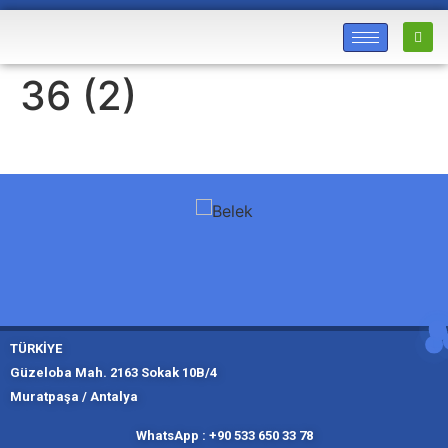
36 (2)
TÜRKİYE
Güzeloba Mah. 2163 Sokak 10B/4
Muratpaşa / Antalya
Muratpaşa,
Kadıköy, İ
Slough
Moskov
WhatsApp : +90 533 650 33 78