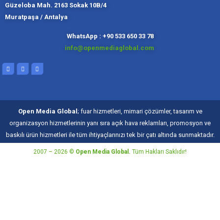
Güzeloba Mah. 2163 Sokak 10B/4
Muratpaşa / Antalya
Muratpaşa,
Kadıköy, İ
Slough
Moskov
WhatsApp : +90 533 650 33 78
info@openmediaglobal.com
Open Media Global
; fuar hizmetleri, mimari çözümler, tasarım ve
organizasyon hizmetlerinin yanı sıra açık hava reklamları, promosyon ve
baskılı ürün hizmetleri ile tüm ihtiyaçlarınızı tek bir çatı altında sunmaktadır.
2007 – 2026 ©
Open Media Global.
Tüm Hakları Saklıdır!