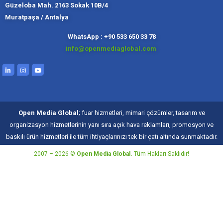
Güzeloba Mah. 2163 Sokak 10B/4
Muratpaşa / Antalya
Muratpaşa,
Kadıköy, İ
Slough
Moskov
WhatsApp : +90 533 650 33 78
info@openmediaglobal.com
Open Media Global
; fuar hizmetleri, mimari çözümler, tasarım ve
organizasyon hizmetlerinin yanı sıra açık hava reklamları, promosyon ve
baskılı ürün hizmetleri ile tüm ihtiyaçlarınızı tek bir çatı altında sunmaktadır.
2007 – 2026 ©
Open Media Global.
Tüm Hakları Saklıdır!