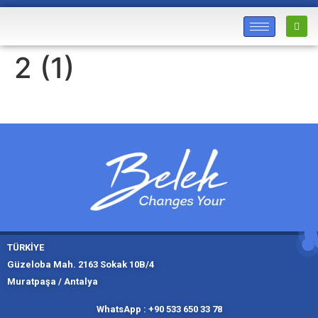
2 (1)
TÜRKİYE
Güzeloba Mah. 2163 Sokak 10B/4
Muratpaşa / Antalya
Muratpaşa,
Kadıköy, İ
Slough
Moskov
WhatsApp : +90 533 650 33 78