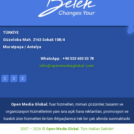
TÜRKİYE
Güzeloba Mah. 2163 Sokak 10B/4
Muratpaşa / Antalya
Muratpaşa,
Kadıköy, İ
Slough
Moskov
WhatsApp : +90 533 650 33 78
info@openmediaglobal.com
Open Media Global
; fuar hizmetleri, mimari çözümler, tasarım ve
organizasyon hizmetlerinin yanı sıra açık hava reklamları, promosyon ve
baskılı ürün hizmetleri ile tüm ihtiyaçlarınızı tek bir çatı altında sunmaktadır.
2007 – 2026 ©
Open Media Global.
Tüm Hakları Saklıdır!