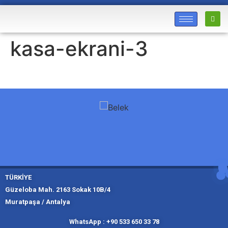
kasa-ekrani-3
TÜRKİYE
Güzeloba Mah. 2163 Sokak 10B/4
Muratpaşa / Antalya
Muratpaşa,
Kadıköy, İ
Slough
Moskov
WhatsApp : +90 533 650 33 78