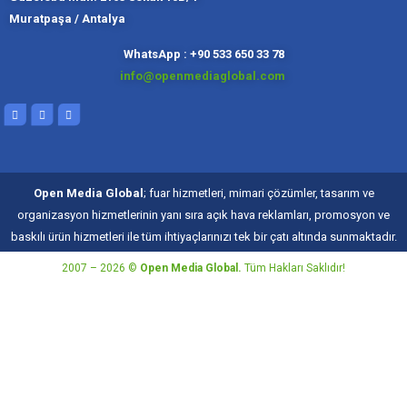
Muratpaşa / Antalya
Muratpaşa,
Kadıköy, İ
Slough
Moskov
WhatsApp : +90 533 650 33 78
info@openmediaglobal.com
Open Media Global
; fuar hizmetleri, mimari çözümler, tasarım ve
organizasyon hizmetlerinin yanı sıra açık hava reklamları, promosyon ve
baskılı ürün hizmetleri ile tüm ihtiyaçlarınızı tek bir çatı altında sunmaktadır.
2007 – 2026 ©
Open Media Global.
Tüm Hakları Saklıdır!