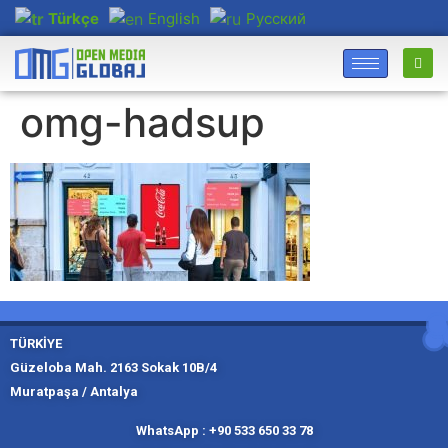
Türkçe
English
Русский
omg-hadsup
TÜRKİYE
Güzeloba Mah. 2163 Sokak 10B/4
Muratpaşa / Antalya
Muratpaşa,
Kadıköy, İ
Slough
Moskov
WhatsApp : +90 533 650 33 78