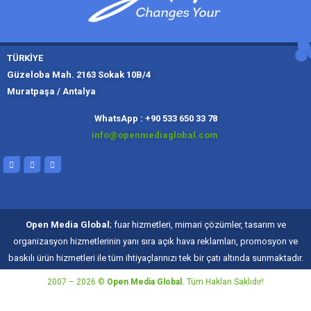
TÜRKİYE
Güzeloba Mah. 2163 Sokak 10B/4
Muratpaşa / Antalya
Muratpaşa,
Kadıköy, İ
Slough
Moskov
WhatsApp : +90 533 650 33 78
info@openmediaglobal.com
Open Media Global
; fuar hizmetleri, mimari çözümler, tasarım ve
organizasyon hizmetlerinin yanı sıra açık hava reklamları, promosyon ve
baskılı ürün hizmetleri ile tüm ihtiyaçlarınızı tek bir çatı altında sunmaktadır.
2007 – 2026 ©
Open Media Global.
Tüm Hakları Saklıdır!