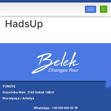
HadsUp
TÜRKİYE
Güzeloba Mah. 2163 Sokak 10B/4
Muratpaşa / Antalya
Muratpaşa,
Kadıköy, İ
Slough
Moskov
WhatsApp : +90 533 650 33 78