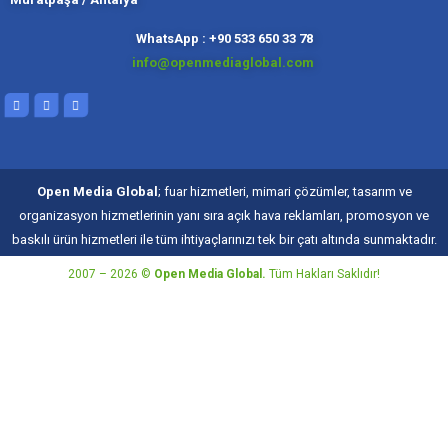
Kadıköy, İ
Slough
Moskov
WhatsApp : +90 533 650 33 78
info@openmediaglobal.com
Open Media Global
; fuar hizmetleri, mimari çözümler, tasarım ve
organizasyon hizmetlerinin yanı sıra açık hava reklamları, promosyon ve
baskılı ürün hizmetleri ile tüm ihtiyaçlarınızı tek bir çatı altında sunmaktadır.
2007 – 2026 ©
Open Media Global.
Tüm Hakları Saklıdır!