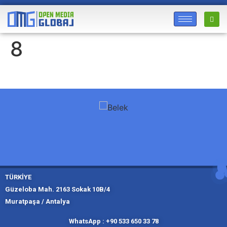
8
TÜRKİYE
Güzeloba Mah. 2163 Sokak 10B/4
Muratpaşa / Antalya
Muratpaşa,
Kadıköy, İ
Slough
Moskov
WhatsApp : +90 533 650 33 78